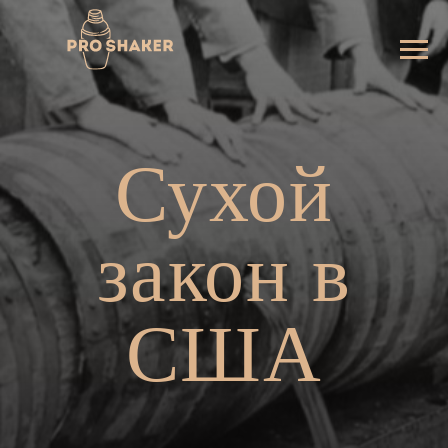
Сухой
закон в
США