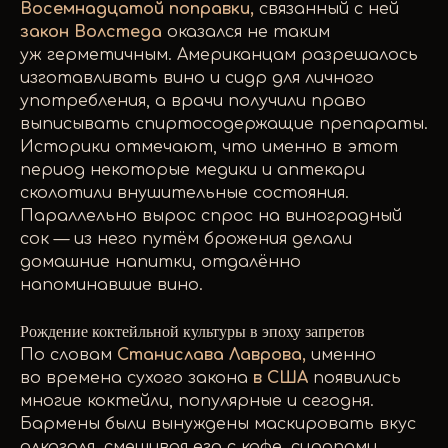
Восемнадцатой поправки,
связанный с ней
закон Волстеда
оказался не таким
уж герметичным. Американцам разрешалось
изготавливать вино и сидр для личного
употребления, а врачи получили право
выписывать спиртосодержащие препараты.
Историки отмечают, что именно в этот
период некоторые медики и аптекари
сколотили внушительные состояния.
Параллельно вырос спрос на виноградный
сок — из него путём брожения делали
домашние напитки, отдалённо
напоминавшие вино.
Рождение коктейльной культуры в эпоху запретов
По словам
Станислава Лаврова,
именно
во времена сухого закона
в США
появились
многие коктейли, популярные и сегодня.
Бармены были вынуждены маскировать вкус
алкоголя, смешивая его с кофе, сиропами