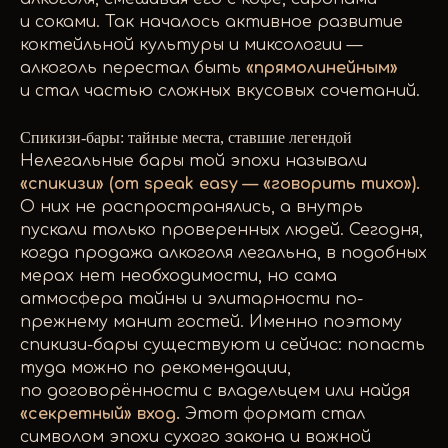
и соками. Так началось активное развитие
коктейльной культуры и миксологии —
алкоголь перестал быть
«прямолинейным»
и стал частью сложных вкусовых сочетаний.
Спикизи-бары: тайные места, ставшие легендой
Нелегальные бары той эпохи называли
«спикизи» (от speak easy — «говорить тихо»).
О них не распространялись, а внутрь
пускали только проверенных людей. Сегодня,
когда продажа алкоголя легальна, в подобных
мерах нет необходимости, но сама
атмосфера тайны и элитарности по-
прежнему манит гостей. Именно поэтому
спикизи-бары существуют и сейчас: попасть
туда можно по рекомендации,
по договорённости с владельцем или найдя
«секретный» вход.
Этот формат стал
символом эпохи сухого закона и важной