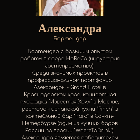
Александра
Бартендер
Бартендер с большим опытом
работы в сфере HoReCa (индустрия
гостеприимства).
Среди значимых проектов в
профессиональном портфолио
Александры - Grand Hotel в
Краснодарском крае, концертная
площадка "Известия Холл" в Москве,
ресторан испанской кухни "Pinch" и
коктейльный бар "Faro" в Санкт-
Петербурге (один из лучших баров
России по версии "WhereToDrink").
Александра является победителем