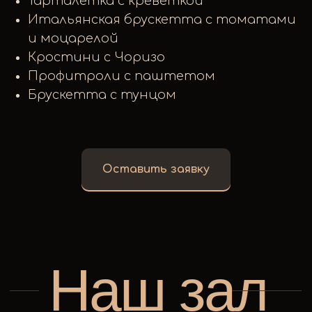
Тарталетка с креветкой
Итальянская брускетта с томатами
и моцарелой
Кростини с Чоризо
Профитроли с паштетом
Брускетта с тунцом
Оставить заявку