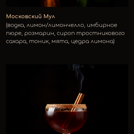
Московский Мул
(водка, лимон/лимончелло, имбирное
пюре, розмарин, сироп тростникового
сахара, тоник, мята, цедра лимона)