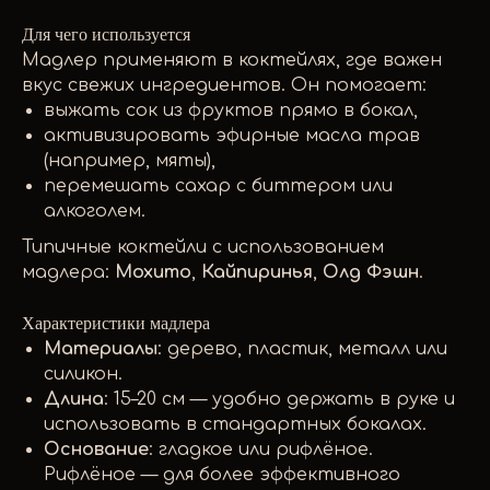
Для чего используется
Мадлер применяют в коктейлях, где важен
вкус свежих ингредиентов. Он помогает:
выжать сок из фруктов прямо в бокал,
активизировать эфирные масла трав
(например, мяты),
перемешать сахар с биттером или
алкоголем.
Типичные коктейли с использованием
мадлера:
Мохито
,
Кайпиринья
,
Олд Фэшн
.
Характеристики мадлера
Материалы
: дерево, пластик, металл или
силикон.
Длина
: 15–20 см — удобно держать в руке и
использовать в стандартных бокалах.
Основание
: гладкое или рифлёное.
Рифлёное — для более эффективного