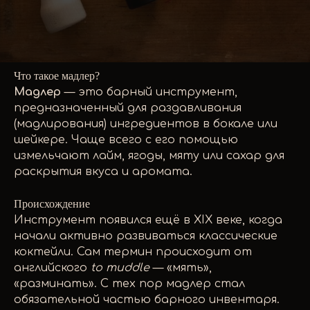
Что такое мадлер?
Мадлер
— это барный инструмент,
предназначенный для раздавливания
(мадлирования) ингредиентов в бокале или
шейкере. Чаще всего с его помощью
измельчают лайм, ягоды, мяту или сахар для
раскрытия вкуса и аромата.
Происхождение
Инструмент появился ещё в XIX веке, когда
начали активно развиваться классические
коктейли. Сам термин происходит от
английского
to muddle
— «мять»,
«разминать». С тех пор мадлер стал
обязательной частью барного инвентаря.