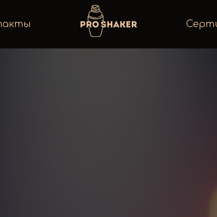
такты
Серт