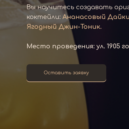
Вы научитесь создавать ори
коктейли:
Ананасовый Дайки
Ягодный Джин-Тоник.
Место проведения: ул. 1905 года
Оставить заявку