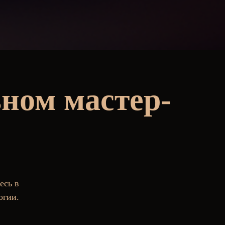
ьном мастер-
есь в
огии.