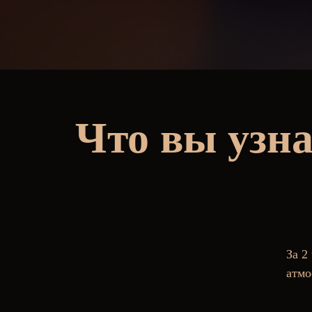
Что вы узна
За 2
атмо