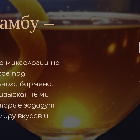
амбу –
о миксологии на
се под
ного бармена.
 изысканными
оторые зададут
иру вкусов и