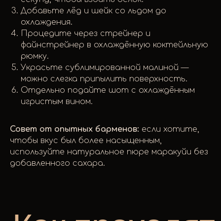
Добавьте лёд и шейк со льдом до
охлаждения.
Процедите через стрейнер и
файнстрейнер в охлаждённую коктейльную
рюмку.
Украсьте сублимированной малиной —
можно слегка припылить поверхность.
Отдельно подайте шот с охлаждённым
игристым вином.
Совет от опытных барменов:
если хотите,
чтобы вкус был более насыщенным,
используйте натуральное пюре маракуйи без
добавленного сахара.
Вопросы и от