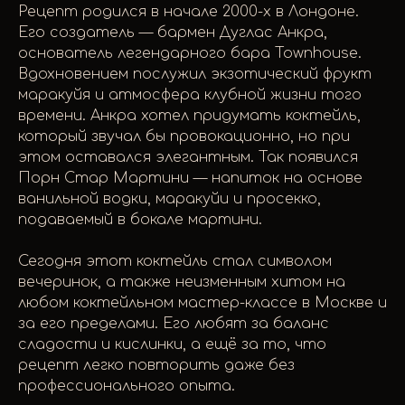
Рецепт родился в начале 2000-х в Лондоне.
Его создатель — бармен Дуглас Анкра,
основатель легендарного бара Townhouse.
Вдохновением послужил экзотический фрукт
маракуйя и атмосфера клубной жизни того
времени. Анкра хотел придумать коктейль,
который звучал бы провокационно, но при
этом оставался элегантным. Так появился
Порн Стар Мартини — напиток на основе
ванильной водки, маракуйи и просекко,
подаваемый в бокале мартини.
Сегодня этот коктейль стал символом
вечеринок, а также неизменным хитом на
любом коктейльном мастер-классе в Москве и
за его пределами. Его любят за баланс
сладости и кислинки, а ещё за то, что
рецепт легко повторить даже без
профессионального опыта.