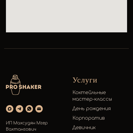
Услуги
Коктейльные
мастер-классы
День рождения
Корпоратив
ИП Махсудян Мгер
Девичник
Вахтангович