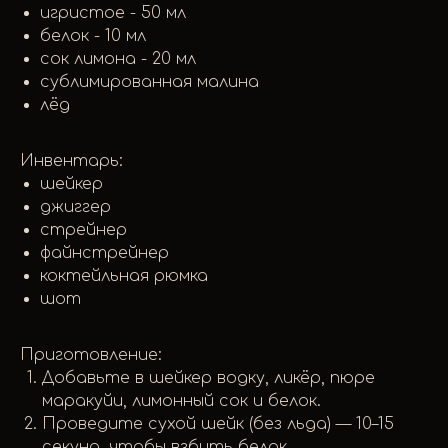
игристое - 50 мл
белок - 10 мл
сок лимона - 20 мл
сублимированная малина
лёд
Инвентарь:
шейкер
джиггер
стрейнер
файнстрейнер
коктейльная рюмка
шот
Приготовление:
Добавьте в шейкер водку, ликёр, пюре
маракуйи, лимонный сок и белок.
Проведите сухой шейк (без льда) — 10–15
секунд, чтобы взбить белок.