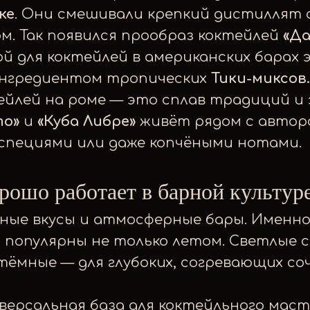
ке
. Они смешивали крепкий дистиллят с
. Так появился прообраз коктейлей
«Д
 для коктейлей в американских барах эп
ингредиентом тропических
Тики-миксов.
ейлей на роме — это сплав традиций и
то»
и
«Куба Либре»
живёт рядом с авторс
 специями или даже копчёными нотами.
рошо работает в барной культу
ные вкусы и атмосферные бары. Именно
а популярны не только летом. Светлые 
, тёмные — для глубоких, согревающих с
версальная база для коктейльного маст