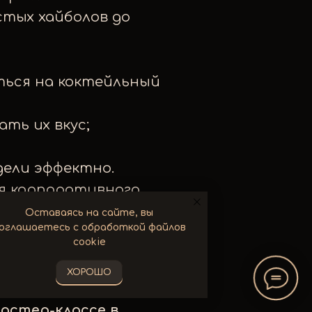
стых хайболов до
ться на коктейльный
ть их вкус;
дели эффектно.
ля корпоративного
Оставаясь на сайте, вы
оглашаетесь с обработкой файлов
cookie
ХОРОШО
овляет барменов по
астер-классе в