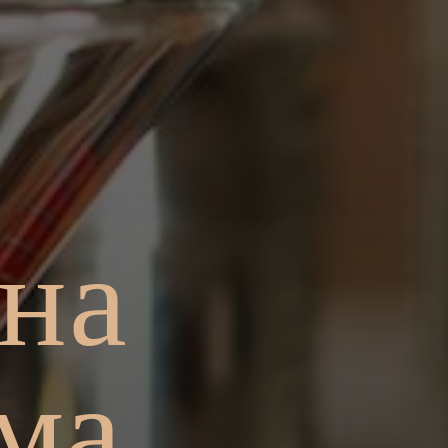
 на
ма