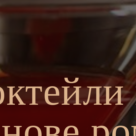
ктейли
снове ро