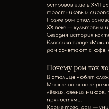
островов еще в
XVII ве
тростниковым сиропом
Позже ром стал основой
XX
веке — культовым 
Сегодня история кокт
Классика вроде
«Мохи
ром сочетают с кофе,
Почему ром так хо
В столице любят слож
Москве на основе ром
лёгких, свежих миксов
пряностями.
Кроме того, ром — уни