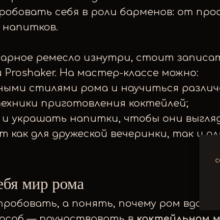
робовать себя в роли барменов: от про
 напитков.
барное ремесло изнутри, стоит записа
 Proshaker. На мастер-классе можно:
ными стилями рома и научиться различа
техники приготовления коктейлей;
ь и украшать напитки, чтобы они выгля
 как для дружеской вечеринки, так и д
с
ебя мир рома
пробовать, а понять, почему ром вдохн
пособ — поучаствовать в
коктейльном м