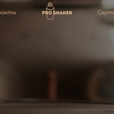
такты
Серт