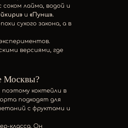
 соком лайма, водой и
айкири»
и
«Пунш».
охи сухого закона, а в
 экспериментов.
кими версиями, где
ре Москвы?
 поэтому коктейли в
сорта подходят для
очетаний с фруктами и
ер-класса. Он